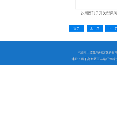
苏州西门子开关型风
GEB146.1E
首页
上一页
下一
©济南工达捷能科技发展有限
地址：历下高新区正丰路环保科技园