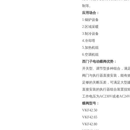
制等。
应用场合：
1.锅炉设备
2.区域采暖
3.制冷设备
4.冷却塔
5.加热机组
6.空调机组
西门子电动蝶阀优势：
开关型、调节型多种组合，满
阀门与执行器直接安装，能有
足够的关断压差，可满足大型
直接安装的执行器组合装置扭矩高
工作电压为AC230V或者AC2
蝶阀型号：
VKF42.50
VKF42.65
VKF42.80