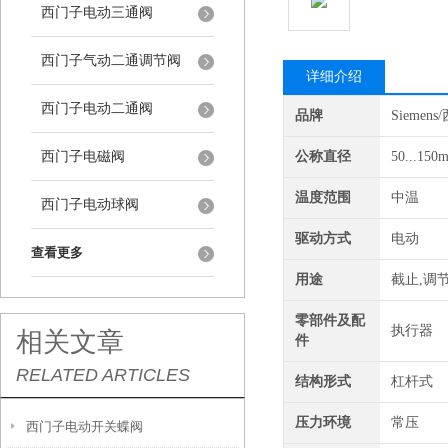
西门子电动三通阀
西门子气动二通调节阀
详细介绍
西门子电动二通阀
品牌
Siemen
西门子电磁阀
公称直径
50...150
温度范围
中温
西门子电动球阀
驱动方式
电动
查看更多
用途
截止,调
零部件及配
执行器
相关文章
件
RELATED ARTICLES
结构形式
杠杆式
压力环境
常压
西门子电动开关蝶阀