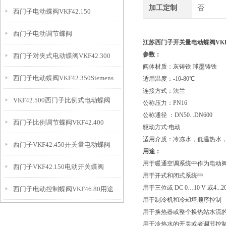
加工定制
否
西门子电动蝶阀VKF42.150
VKF42.100+SQL321B50
西门子电动调节蝶阀
江苏西门子开关量电动蝶阀VKF42
参数：
西门子对夹式电动蝶阀VKF42.300
VKF42.200+SQL361B150
阀体材质：灰铸铁 球墨铸铁
西门子电动蝶阀VKF42.350Siemens
适用温度：-10-80℃
连接方式：法兰
VKF42.500西门子比例式电动蝶阀
公称压力：PN16
公称通径 ：DN50...DN600
西门子比例调节蝶阀VKF42.400
驱动方式:电动
适用介质：冷冻水，低温热水
西门子VKF42.450开关量电动蝶阀
用途：
用于暖通空调系统中作为电动
西门子VKF42.150电动开关蝶阀
用于开式和闭式系统中
用于三位或 DC 0…10 V 或4..
西门子电动控制蝶阀VKF46.80用途
用于制冷机和冷却塔顺序控制
用于换热器或整个换热站水流
用于冷热水的开关或者调节控