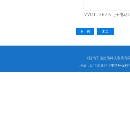
VVI41.20-6.3西门子
下一页
末页
©济南工达捷能科技发展有限
地址：历下高新区正丰路环保科技园