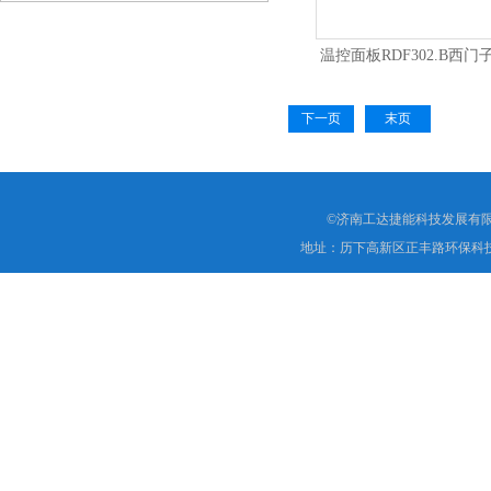
GLB161.1E
温控面板RDF302.B西
器
下一页
末页
©济南工达捷能科技发展有限
地址：历下高新区正丰路环保科技园