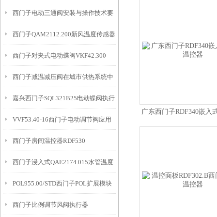
西门子电动三通阀安装与操作技术要
西门子QAM2112.200新风温度传感器
领,新手值得借鉴
西门子对夹式电动蝶阀VKF42.300
西门子减温减压阀在城市供热系统中
嘉兴西门子SQL321B25电动蝶阀执行
的应用
广东西门子RDF340嵌入
VVF53.40-16西门子电动调节阀应用
机构
器
西门子房间温控器RDF530
场合
西门子浸入式QAE2174.015水管温度
POL955.00/STD西门子POL扩展模块
传感器
西门子比例调节风阀执行器