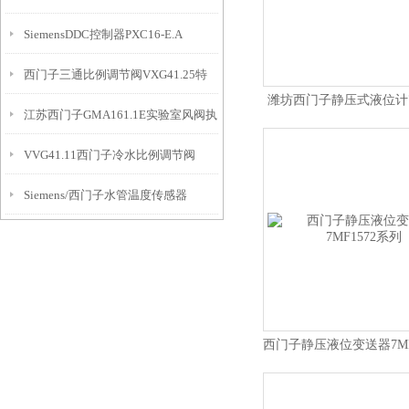
SiemensDDC控制器PXC16-E.A
12
西门子三通比例调节阀VXG41.25特
潍坊西门子静压式液位计7M
江苏西门子GMA161.1E实验室风阀执
点
1DA10
VVG41.11西门子冷水比例调节阀
行器
Siemens/西门子水管温度传感器
QAE2164.015
西门子静压液位变送器7MF