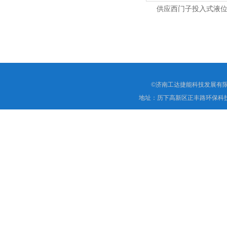
供应西门子投入式液
7MF1572-1CA1
©济南工达捷能科技发展有限
地址：历下高新区正丰路环保科技园