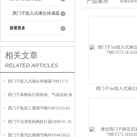
产品展示
您现在的位
西门子投入式液位传感器
查看更多
相关文章
RELATED ARTICLES
西门子投入式液位传感器7MF1572-
西门子5m投入式液位
西门子风阀执行器电动、气动运转,各
1HA10概述
7MF1572-1EA1
西门子电动三通调节阀VXF53.65-63
有千秋！
西门子洁净室风阀执行器GEB141.1E
供应吉林
西门子蒸汽比例调节阀MVF461H32-
设计