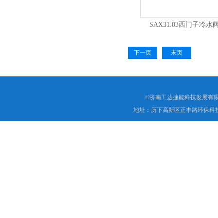
SAX31.03西门子冷
下一页
末页
©济南工达捷能科技发展有限
地址：历下高新区正丰路环保科技园