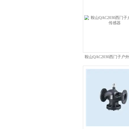
鞍山QAC2030西门子户
器