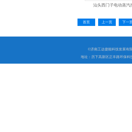
汕头西门子电动蒸汽
VVF53.15-4
首页
上一页
下一
©济南工达捷能科技发展有限
地址：历下高新区正丰路环保科技园