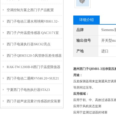
空调控制方案之西门子产品配置
详细介绍
西门子电动三通水用球阀VBI61.32-
品牌
Siemen
西门子户外温度传感器 QAC3171室
16
输出信号
开关型m
西门子电液执行器SKC62亮点
外气候补偿器
产地
进口
西门子QBM3120-5风管静压差传感器
RAK-TW.1200B-H西门子温度限值器
优点
惠州西门子QBM81-3
洁净室压
用途：
西门子电动二通阀VVI46.20+SUE21
压差探测器用来监测通风空调
等房间过压等。
宁夏西门子电热执行器STA23
应用领域：
应用于初、中、高效过滤器压
西门子超声波流量计传感器的安装要
应用于风机状态监测
应用于监测过滤器的堵塞
求