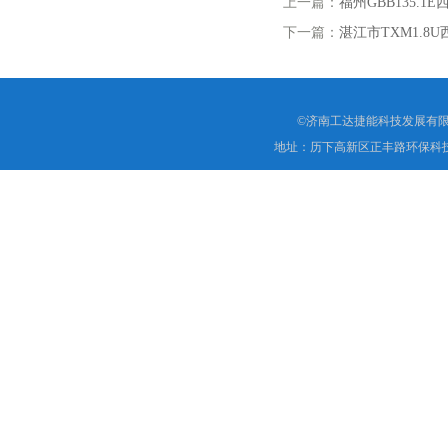
上一篇：
福州GBB135.
下一篇：
湛江市TXM1.8
©济南工达捷能科技发展有限
地址：历下高新区正丰路环保科技园