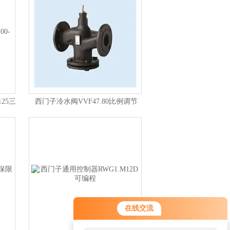
125三
西门子冷水阀VVF47.80比例调节
在线交流