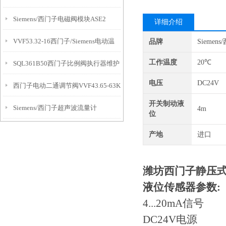
Siemens/西门子电磁阀模块ASE2
什么？
详细介绍
VVF53.32-16西门子/Siemens电动温
品牌
Siemen
工作温度
20℃
SQL361B50西门子比例阀执行器维护
控阀
电压
DC24V
西门子电动二通调节阀VVF43.65-63K
开关制动液
Siemens/西门子超声波流量计
4m
位
FUS380-DN100
产地
进口
潍坊西门子静压式液位
液位传感器参数:
4...20mA信号
DC24V电源