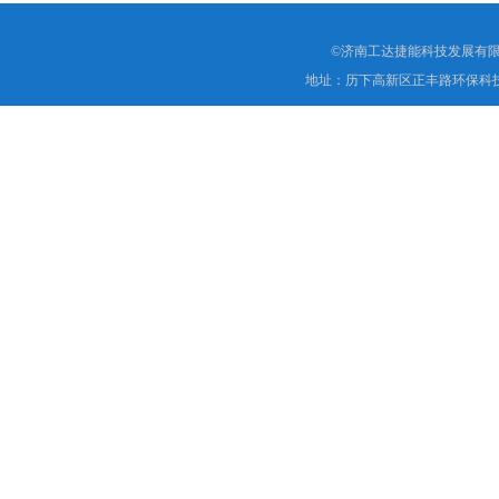
©济南工达捷能科技发展有限
地址：历下高新区正丰路环保科技园