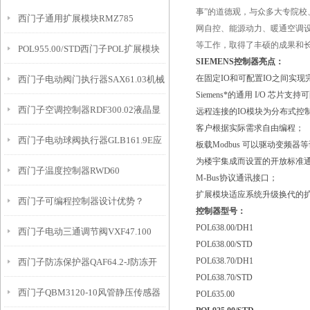
事”的道德观，与众多大专院校
西门子通用扩展模块RMZ785
网自控、能源动力、暖通空调
等工作，取得了丰硕的成果和
POL955.00/STD西门子POL扩展模块
SIEMENS控制器亮点：
在固定IO和可配置IO之间实现
西门子电动阀门执行器SAX61.03机械
Siemens*的通用 I/O 
西门子空调控制器RDF300.02液晶显
式
远程连接的IO模块为分布式控
客户根据实际需求自由编程；
西门子电动球阀执行器GLB161.9E应
示
板载Modbus 可以驱动变频器
为楼宇集成而设置的开放标准
西门子温度控制器RWD60
用
M-Bus协议通讯接口；
扩展模块适应系统升级换代的
西门子可编程控制器设计优势？
控制器型号：
POL638.00/DH1
西门子电动三通调节阀VXF47.100
POL638.00/STD
POL638.70/DH1
西门子防冻保护器QAF64.2-J防冻开
POL638.70/STD
西门子QBM3120-10风管静压传感器
关
POL635.00