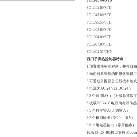
POL925.00/STD
方案
POL955.00/STD
POL945.00/STD
POL095.55/STD
POL902.00/STD
POL904.00/STD
POL907.00/STD
POL895.51/CHN
西门子供热控制器特点：
1.预置供热标准程序，并可自由编
2.面向对象编程的图形化编辑工具 
3.可通过外围设备总线接本地或
4.电源为AC 24 V或 DC 24 V
5.8 个通用I/O（（对模拟或
6.板载DC 24 V 电源为有源传
7.5 个数字输入(无源输入）
8.2 个模拟输出 (DC 0…10 V)
9.6 个继电器输出（常开触点）
10.板载 RS-485接口支持 Modb