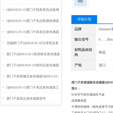
QBM3020-1U西门子回风管负压检测
详细介绍
QBM2030-1U西门子负压检测传感器
传感器
品牌
Siemen
QBM3120-1U西门子风管压差传感器
输出信号
4......20
无锡西门子QBM2030-30洁净室压差
工作模式
材料晶体结
单晶
西门子QBM3120-5风管静压差传感器
传感器
构
西门子QBM3020-1D房间压差传感器
产地
进口
优点
西门子风管微压差传感器QBM3120-
带显示
西门子风管道静压传感器QBM312
QBM2030-1U西门子风压差传感器工
10D优点
简介：
针对空气和非腐蚀性气体
西门子送风压差传感器型号
作模式
高测量精度
可调特性曲线（线性或者平方
QBM3020-5
工作电压AC24V或DC13.5...33