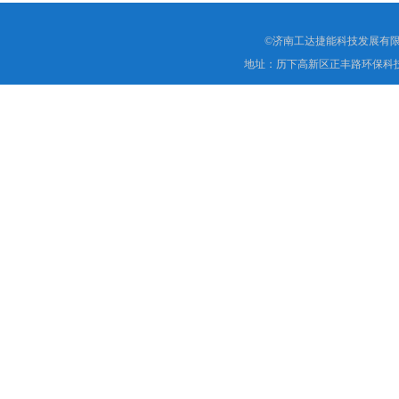
©济南工达捷能科技发展有限
地址：历下高新区正丰路环保科技园