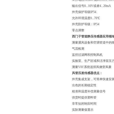
输出信号0...10V或者4...20mA
外壳保护等级IP54
允许环境温度0...70℃
外壳防护等级：IP54
零点调整
西门子管道静压传感器
应用领
测量通风设备和空调管道中的
气流检测
监控过滤网和控制风机
实验室、生产区域和洁净室压
测量VAV系统送排风侧变风量
风管压差传感器优点：
外壳集成支架，可简单快速安
出色的长期稳定性
校准和温度补偿测量信号
供货时提供塑料管
非常短的响应时间
实际测量值显示