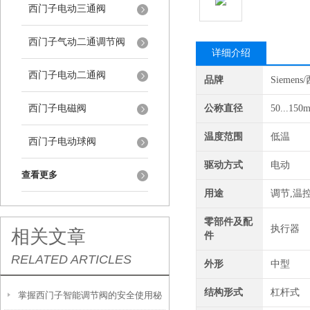
西门子电动三通阀
西门子气动二通调节阀
详细介绍
西门子电动二通阀
品牌
Siemen
西门子电磁阀
公称直径
50...150
温度范围
低温
西门子电动球阀
驱动方式
电动
查看更多
用途
调节,温
零部件及配
执行器
相关文章
件
RELATED ARTICLES
外形
中型
结构形式
杠杆式
掌握西门子智能调节阀的安全使用秘