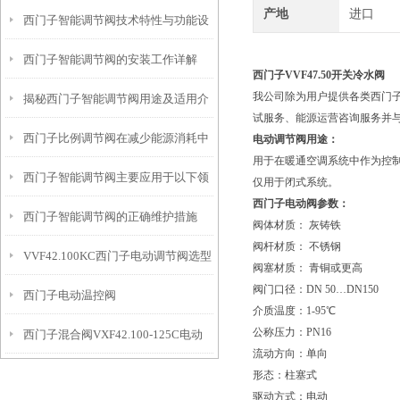
产地
进口
西门子智能调节阀技术特性与功能设
籍
西门子智能调节阀的安装工作详解
计解读
西门子VVF47.50
开关冷水阀
我公司除为用户提供各类西门
揭秘西门子智能调节阀用途及适用介
试服务、能源运营咨询服务并
西门子比例调节阀在减少能源消耗中
质
电动调节阀用途：
用于在暖通空调系统中作为控
西门子智能调节阀主要应用于以下领
的贡献
仅用于闭式系统。
西门子电动阀参数：
西门子智能调节阀的正确维护措施
域中
阀体材质： 灰铸铁
阀杆材质： 不锈钢
VVF42.100KC西门子电动调节阀选型
阀塞材质： 青铜或更高
阀门口径：DN 50…DN150
西门子电动温控阀
指导
介质温度：1-95℃
公称压力：PN16
西门子混合阀VXF42.100-125C电动
VVF42.125KC+SKC62接线
流动方向：单向
调节阀
形态：柱塞式
驱动方式：电动