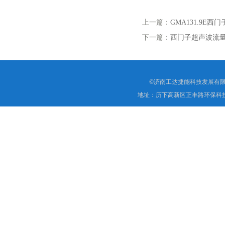
上一篇：
GMA131.9E
下一篇：
西门子超声波流量计
©济南工达捷能科技发展有限
地址：历下高新区正丰路环保科技园