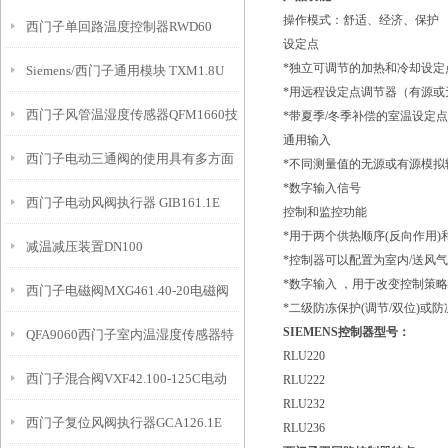
操作模式：舒适、经济、保护
西门子单回路温度控制器RWD60
设定点
*独立可调节的加热和冷却设定
Siemens/西门子通用模块 TXM1.8U
*用远程设定点调节器（有源或
西门子风管温湿度传感器QFM1660技
*带夏季/冬季补偿的室温设定点
通用输入
西门子电动三通阀的使用具有多方面
术资料
*不同测量值的无源或有源模拟
*数字输入信号
西门子电动风阀执行器 GIB161.1E
的重要意义
控制和监控功能
*用于两个供热顺序(反向作用)
减温减压装置DN100
*控制器可以配置为室内/送风
*数字输入 ，用于改变控制策略
西门子电磁阀MXG461.40-20电磁阀
*二级防冻保护(调节/双位)或
SIEMENS控制器型号：
QFA9060西门子室内温湿度传感器特
RLU220
西门子混合阀VXF42.100-125C电动
点
RLU222
RLU232
西门子复位风阀执行器GCA126.1E
调节阀
RLU236