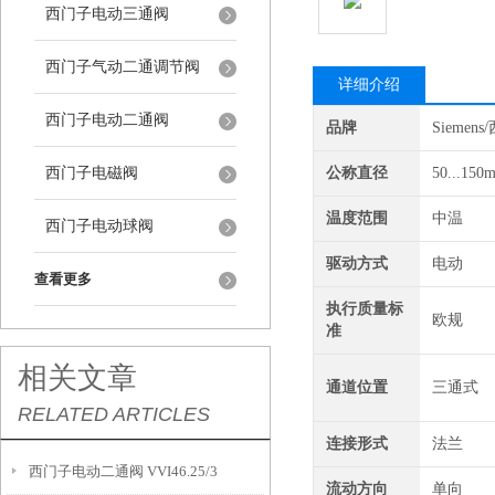
西门子电动三通阀
西门子气动二通调节阀
详细介绍
西门子电动二通阀
品牌
Siemen
西门子电磁阀
公称直径
50...150
温度范围
中温
西门子电动球阀
驱动方式
电动
查看更多
执行质量标
欧规
准
相关文章
通道位置
三通式
RELATED ARTICLES
连接形式
法兰
西门子电动二通阀 VVI46.25/3
流动方向
单向