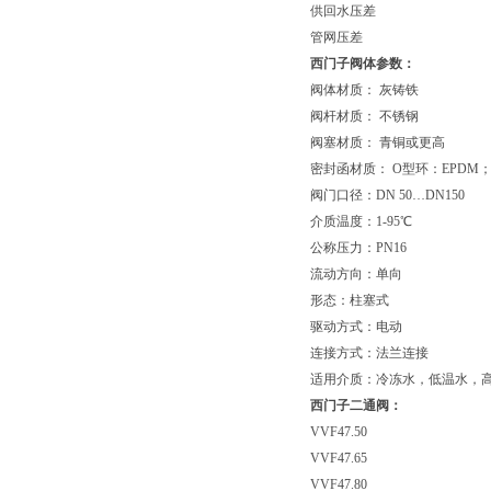
供回水压差
管网压差
西门子阀体参数：
阀体材质： 灰铸铁
阀杆材质： 不锈钢
阀塞材质： 青铜或更高
密封函材质： O型环：EPDM；
阀门口径：DN 50…DN150
介质温度：1-95℃
公称压力：PN16
流动方向：单向
形态：柱塞式
驱动方式：电动
连接方式：法兰连接
适用介质：冷冻水，低温水，
西门子二通阀：
VVF47.50
VVF47.65
VVF47.80