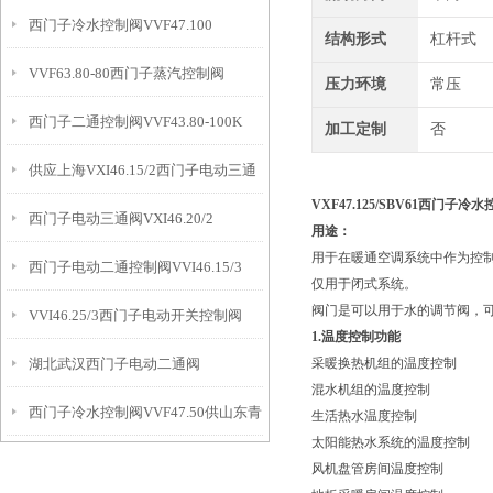
西门子冷水控制阀VVF47.100
结构形式
杠杆式
VVF63.80-80西门子蒸汽控制阀
压力环境
常压
西门子二通控制阀VVF43.80-100K
加工定制
否
供应上海VXI46.15/2西门子电动三通
VXF47.125/SBV61西门子
西门子电动三通阀VXI46.20/2
阀
用途：
用于在暖通空调系统中作为控
西门子电动二通控制阀VVI46.15/3
仅用于闭式系统。
阀门是可以用于水的调节阀，
VVI46.25/3西门子电动开关控制阀
1.温度控制功能
湖北武汉西门子电动二通阀
采暖换热机组的温度控制
混水机组的温度控制
西门子冷水控制阀VVF47.50供山东青
VVI46.20/3
生活热水温度控制
太阳能热水系统的温度控制
岛
风机盘管房间温度控制