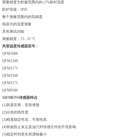
测量精度为舒服范围内的±3%相对湿度
防护等级：IP65
整个测量范围内的高精度
电容式的湿度测量
具有测试功能
测量精度：15...35 °C
风管温度传感器型号：
QFM1660
QFM2160
QFM2171
QFM3160
QFM3171
QFM9160
SIEMENS传感器特点
(1)风道安装，安装便捷
(2)出色的线性度
(3)精度稳定性高，可靠性高
(4)有效防止灰尘及油污对传感元件的不良影响
(5)稳定时间更长和漂移极小