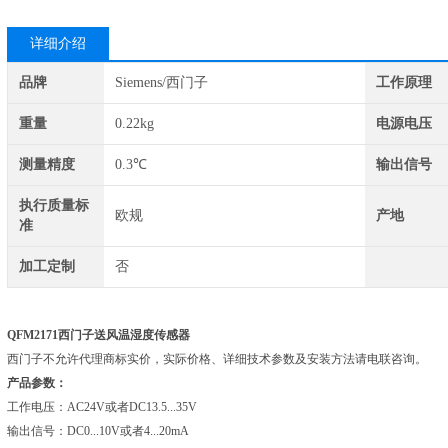
详细介绍
品牌
Siemens/西门子
工作原理
重量
0.22kg
电源电压
测量精度
0.3℃
输出信号
执行质量标
欧规
产地
准
加工定制
否
QFM2171西门子送风温湿度传感器
西门子不允许代理商标实价，实际价格、详细技术参数及安装方法请电联咨询。
产品参数：
工作电压：AC24V或者DC13.5...35V
输出信号：DC0...10V或者4...20mA