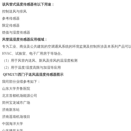
该风管式温度传感器有以下用途：
控制送风与排风
参考传感器
限定传感器
焓值与湿度传感器
风管温湿度传感器应用领域：
专为工业、商业及公共建筑的空调通风系统的环境监测及控制所涉及本系列产品可
HVAC、试验室、电子厂用房于等场合。
（1）用于风管内送风、新风及排风的温湿度检测
（2）用于温度/湿度高限与加湿等应用
QFM2171西门子送风温湿度传感器
图示
我司部分业绩参考如下：
山东大学齐鲁医院
北京首都机场能源公司
郑州宝龙城市广场
济南新东站
济南遥墙机场项目
中国海洋大学
山东建筑大学