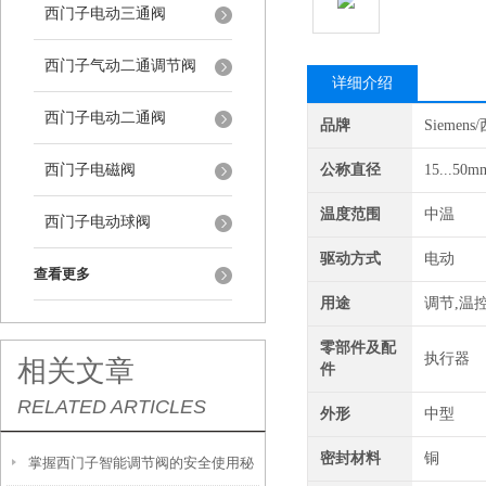
西门子电动三通阀
西门子气动二通调节阀
详细介绍
西门子电动二通阀
品牌
Siemen
西门子电磁阀
公称直径
15...50m
温度范围
中温
西门子电动球阀
驱动方式
电动
查看更多
用途
调节,温
零部件及配
执行器
相关文章
件
RELATED ARTICLES
外形
中型
密封材料
铜
掌握西门子智能调节阀的安全使用秘