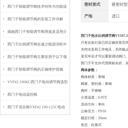
密封形式
硬密封型
西门子智能调节阀技术特性与功能设
籍
产地
进口
西门子智能调节阀的安装工作详解
计解读
揭秘西门子智能调节阀用途及适用介
西门子热水比例调节阀VVI47.20
只有在执行器已经正确安装完
西门子比例调节阀在减少能源消耗中
质
关闭水泵和工作电压，关闭截
装完毕后才可以重新调试阀门
西门子智能调节阀主要应用于以下领
的贡献
西门子不允许代理商标实价，
西门子智能调节阀的正确维护措施
域中
阀体参数：
阀体材质：青铜
VVF42.100KC西门子电动调节阀选型
阀塞、密封函：黄铜
阀杆：不锈钢
西门子电动温控阀
指导
介质温度：0-95℃
流动方向：单向
西门子混合阀VXF42.100-125C电动
VVF42.125KC+SKC62接线
公称压力：PN16
额定行程：20mm
调节阀
形态：柱塞式