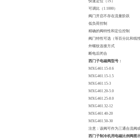
快速定位（1S）
可调比（1:1000）
阀门开启不存在流量阶跃
低负荷控制
精确的阀特性和定位控制
阀门特性可选（等百分比和线
外螺纹连接方式
断电后闭合
西门子电磁阀型号：
MXG461.15-0.6
MXG461.15-1.5
MXG461.15-3
MXG461.20-5.0
MXG461.25-8.0
MXG461.32-12
MXG461.40-20
MXG461.50-30
注意：该阀可作为三通合流阀
西门子
制冷机用电磁比例阀图