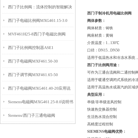
西门子比例阀：流体控制的智能解决
统的理想选择
西门子
制冷机用电磁比例阀
西门子电磁比例阀MXG461.15-3.0
阀体参数：
方案
阀体材质：铸铁
MVF461H25-8西门子电磁比例阀
阀座材质：黄铜
介质温度：1...130℃
西门子比例阀控制器ASE1
口径：DN15...DN50
适用于低温热水和冷冻水系统
西门子电磁阀MXF461.50-30
西门子比例阀用途：
可作为三通合流阀和二通控制
西门子调节阀MXF461.65-50
适用于暖通空调闭式系统的冷
适用于高温热水或蒸汽的区域
西门子电磁阀MXG461.40-20应用说
典型应用：
Siemens电磁阀MXG461.25-8.0说明书
串级/非串级送风控制
明
快速热交换器控制
Siemens/西门子三通电磁阀
生活热水混合控制
高精度过程控制
MXG461.15-3.0
SIEMENS电磁阀优势：