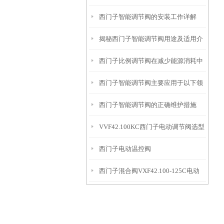
西门子智能调节阀的安装工作详解
计解读
揭秘西门子智能调节阀用途及适用介
西门子比例调节阀在减少能源消耗中
质
西门子智能调节阀主要应用于以下领
的贡献
西门子智能调节阀的正确维护措施
域中
VVF42.100KC西门子电动调节阀选型
西门子电动温控阀
指导
西门子混合阀VXF42.100-125C电动
VVF42.125KC+SKC62接线
调节阀