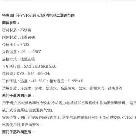
特惠西门子VVF53.20-6.3蒸汽电动二通调节阀
阀体参数：
密封材质：不锈钢
阀体材质：球墨铸铁
公称压力：PN25
介质温度：-20……220℃
连接方式：法兰连接
可配执行器：SAX SKD SKB SKC
流通能力KVS：0.16...400m3/h
工作环境：温度：-15...55℃；相对湿度：5...95%r.H
适用介质：冷冻水、热水、防冻水、高温热水、盐水、饱和蒸汽、过热蒸汽
西门子蒸汽阀用途：
用于锅炉,区域供热和制冷设备,冷却塔,加热机组和空调机组中作为流量调节阀 。适
或开式管路系统(注意避免气蚀)。
安装位置：阀门宜安装在回程管道上, 这里的温度较低且密封函负荷也较低.VVF53.
汽阀使用时,要反向安装 。
西门子蒸汽阀型号：