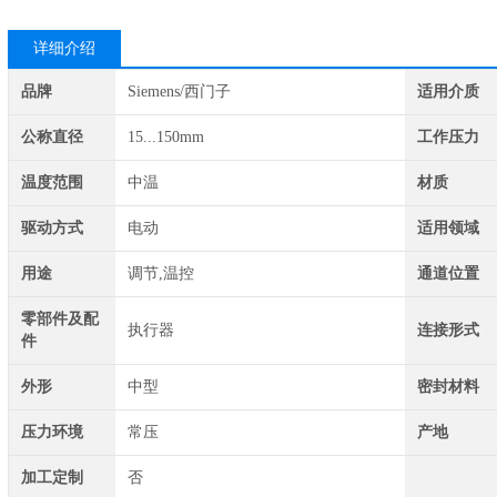
详细介绍
品牌
Siemens/西门子
适用介质
公称直径
15...150mm
工作压力
温度范围
中温
材质
驱动方式
电动
适用领域
用途
调节,温控
通道位置
零部件及配
执行器
连接形式
件
外形
中型
密封材料
压力环境
常压
产地
加工定制
否