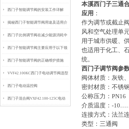
本溪西门子三通合流调
西门子智能调节阀的安装工作详解
计解读
应用
：
作为调节或截止
揭秘西门子智能调节阀用途及适用介
风和空气处理单
西门子比例调节阀在减少能源消耗中
质
用于城市供暖、
西门子智能调节阀主要应用于以下领
的贡献
也适用于化工、
统。
西门子智能调节阀的正确维护措施
域中
西门子调节阀参
VVF42.100KC西门子电动调节阀选型
阀体材质：灰铁
西门子电动温控阀
密封材质：不锈
指导
公称压力：PN16
西门子混合阀VXF42.100-125C电动
VVF42.125KC+SKC62接线
介质温度：-10……
调节阀
连接方式：法兰
类型：三通阀