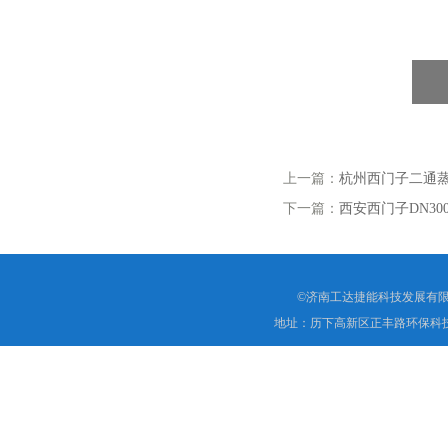
上一篇：
杭州西门子二通蒸汽调
下一篇：
西安西门子DN300
©济南工达捷能科技发展有限
地址：历下高新区正丰路环保科技园