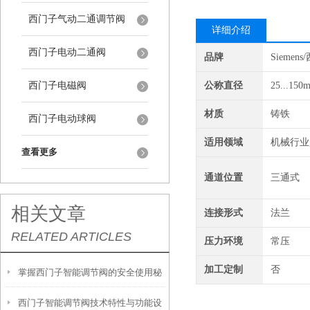
西门子气动二通调节阀
详细介绍
西门子电动二通阀
品牌
Siemen
西门子电磁阀
公称直径
25...150
材质
铸铁
西门子电动球阀
适用领域
机械行业
查看更多
通道位置
三通式
相关文章
连接形式
法兰
RELATED ARTICLES
压力环境
常压
加工定制
否
掌握西门子智能调节阀的安全使用秘
西门子智能调节阀技术特性与功能设
籍