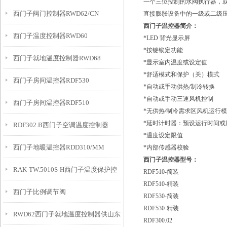
一个三位控制的水阀执行器，
西门子阀门控制器RWD62/CN
直接膨胀设备中的一级或二级
西门子温控器简介：
西门子温度控制器RWD60
*LED 背光显示屏
*按键锁定功能
西门子就地温度控制器RWD68
*显示室内温度或设定值
*舒适模式和保护（关）模式
西门子房间温控器RDF530
*自动或手动供热/制冷转换
*自动或手动三速风机控制
西门子房间温控器RDF510
*无供热/制冷需求区风机运行
*延时计时器：预设运行时间或用
RDF302.B西门子空调温度控制器
*温度设定限值
西门子地暖温控器RDD310/MM
*内部传感器校验
西门子温控器型号：
RAK-TW.5010S-H西门子温度保护控
RDF510-简装
RDF510-精装
西门子比例调节阀
制器
RDF530-简装
RDF530-精装
RWD62西门子就地温度控制器供山东
RDF300.02