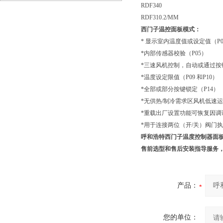
RDF340
临沂
RDF310.2/MM
西门子温控面板
模式：
* 显示室内温度值或设定值（P0
*内部传感器校验（P05）
*三速风机控制，自动或通过按
*温度设定限值（P09 和P10）
*全部或部分按键锁定（P14）
*无供热/制冷需求区风机低速运
*重载出厂设置功能可恢复因调
*用于连接两位（开/关）阀门
呼和浩特西门子温度控制器面板RD
售前选型和售后安装指导服务
产品：
您的单位：