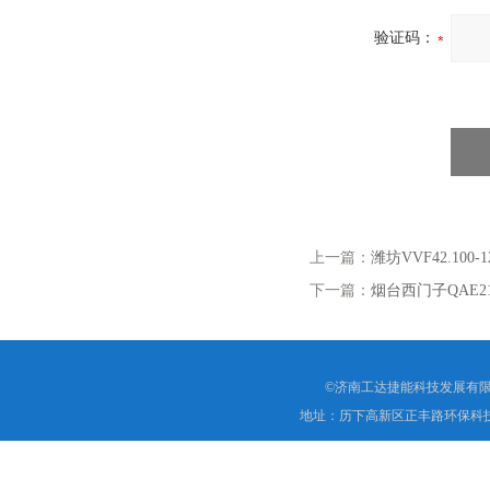
验证码：
上一篇：
潍坊VVF42.10
下一篇：
烟台西门子QAE21
©济南工达捷能科技发展有限
地址：历下高新区正丰路环保科技园