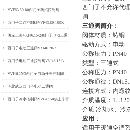
西门子不允许代
VVF63.80-80西门子蒸汽控制阀
询。
西门子二通控制阀VVF43.80-100K
三通阀简介：
阀体材质：铸铜
供应上海VXI46.15/2西门子电动三通
驱动方式：电动
西门子电动三通阀VXI46.20/2
阀
公称压力：PN40
西门子电动二通控制阀VVI46.15/3
类型：三通式
公称压力：PN40
VVI46.25/3西门子电动开关控制阀
公称通径：DN15..
湖北武汉西门子电动二通阀
连接方式：内螺
介质温度：1...12
西门子冷水控制阀VVF47.50供山东青
VVI46.20/3
介质 冷却水、冷
岛
应用
：
适用于暖通空调