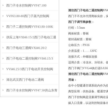
西门子冷水控制阀VVF47.100
潍坊西门子电动二通控制阀VVG44.
VVF63.80-80西门子蒸汽控制阀
西门子不允许代理商标实价，
西门子调节阀参数：
西门子二通控制阀VVF43.80-100K
行程：5.5mm
阀体材质：青铜
供应上海VXI46.15/2西门子电动三通
密封函材质：黄铜
公称压力：PN16
西门子电动三通阀VXI46.20/2
阀
介质温度：1……120℃
连接方式：外螺纹连接
西门子电动二通控制阀VVI46.15/3
适用介质：冷冻水、冷却水、
西门子阀门VVG44执行器SAS61
VVI46.25/3西门子电动开关控制阀
潍坊西门子电动二通控制阀VVG44.
湖北武汉西门子电动二通阀
用途：
在中小型暖通空调系统内作为
西门子冷水控制阀VVF47.50供山东青
VVI46.20/3
典型应用：供热设备、暖通空
西门子控制阀是流量调节阀在
岛
媒入口流量，以达到控制设备