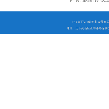
下一篇：
潍坊西门子电动三通控
©济南工达捷能科技发展有限
地址：历下高新区正丰路环保科技园