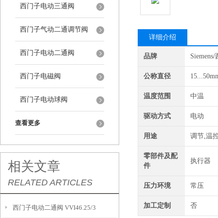
西门子电动三通阀
西门子气动二通调节阀
详细介绍
西门子电动二通阀
品牌
Siemen
西门子电磁阀
公称直径
15...50m
温度范围
中温
西门子电动球阀
驱动方式
电动
查看更多
用途
调节,温
零部件及配
执行器
相关文章
件
RELATED ARTICLES
压力环境
常压
加工定制
否
西门子电动二通阀 VVI46.25/3