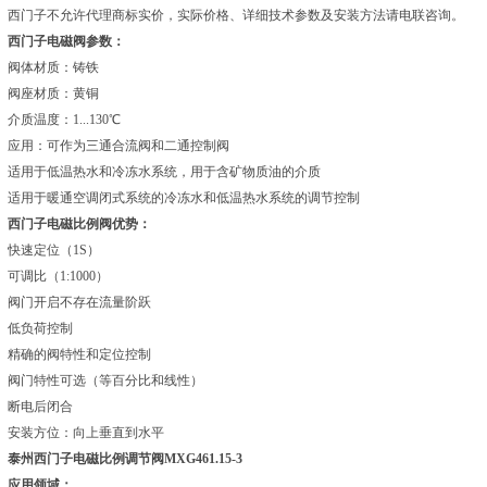
西门子不允许代理商标实价，实际价格、详细技术参数及安装方法请电联咨询。
西门子电磁阀参数：
阀体材质：铸铁
阀座材质：黄铜
介质温度：1...130℃
应用：可作为三通合流阀和二通控制阀
适用于低温热水和冷冻水系统，用于含矿物质油的介质
适用于暖通空调闭式系统的冷冻水和低温热水系统的调节控制
西门子电磁比例阀优势：
快速定位（1S）
可调比（1:1000）
阀门开启不存在流量阶跃
低负荷控制
精确的阀特性和定位控制
阀门特性可选（等百分比和线性）
断电后闭合
安装方位：向上垂直到水平
泰州西门子电磁比例调节阀MXG461.15-3
应用领域：