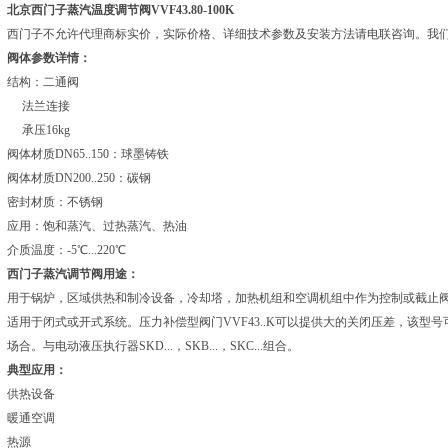
北京西门子蒸汽温度调节阀VVF43.80-100K
西门子不允许代理商标实价，实际价格、详细技术参数及安装方法请电联咨询。我
阀体参数详情：
结构：二通阀
法兰连接
承压16kg
阀体材质DN65..150：球墨铸铁
阀体材质DN200..250：碳钢
密封材质：不锈钢
应用：饱和蒸汽、过热蒸汽、热油
介质温度：-5℃...220℃
西门子蒸汽调节阀用途：
用于锅炉，区域供热和制冷设备，冷却塔，加热机组和空调机组中作为控制或截止
适用于闭式或开式系统。压力补偿型阀门VVF43..K可以提供大的关闭压差，该型
场合。与电动液压执行器SKD...，SKB...，SKC...组合。
典型应用：
供热设备
暖通空调
热源