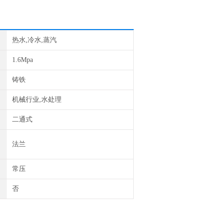
热水,冷水,蒸汽
1.6Mpa
铸铁
机械行业,水处理
二通式
法兰
常压
否