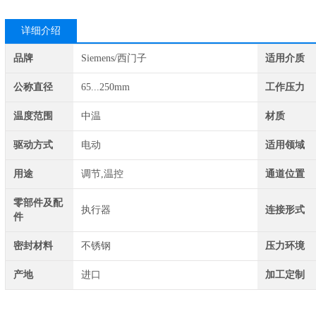
详细介绍
品牌
Siemens/西门子
适用介质
公称直径
65...250mm
工作压力
温度范围
中温
材质
驱动方式
电动
适用领域
用途
调节,温控
通道位置
零部件及配
执行器
连接形式
件
密封材料
不锈钢
压力环境
产地
进口
加工定制