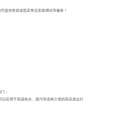
们可提供售前选型及售后安装调试等服务！
阀门；
号可以应用于高温热水、蒸汽等流体介质的高压差运行