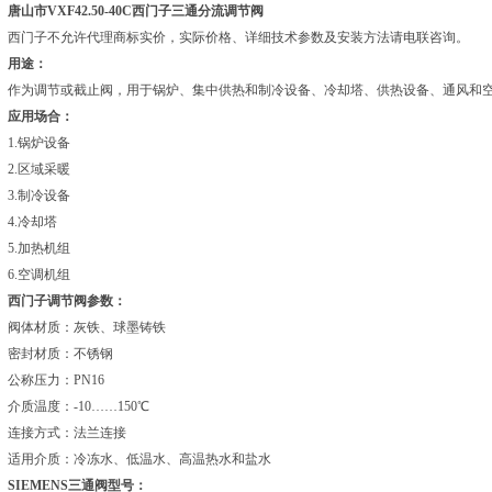
唐山市VXF42.50-40C
西门子三通分
流调节阀
西门子不允许代理商标实价，实际价格、详细技术参数及安装方法请电联咨询。
用途：
作为调节或截止阀，用于锅炉、集中供热和制冷设备、冷却塔、供热设备、通风和
应用场合：
1.锅炉设备
2.区域采暖
3.制冷设备
4.冷却塔
5.加热机组
6.空调机组
西门子调节阀参数：
阀体材质：灰铁、球墨铸铁
密封材质：不锈钢
公称压力：PN16
介质温度：-10……150℃
连接方式：法兰连接
适用介质：冷冻水、低温水、高温热水和盐水
SIEMENS三通阀型号：