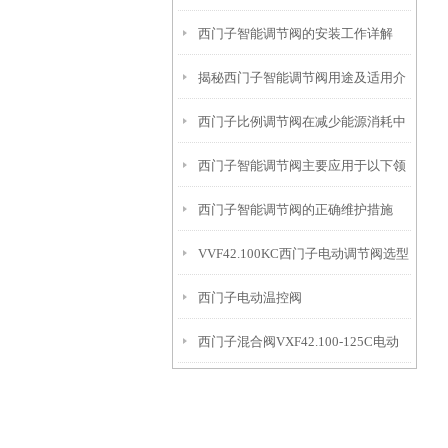
西门子智能调节阀的安装工作详解
计解读
揭秘西门子智能调节阀用途及适用介
西门子比例调节阀在减少能源消耗中
质
西门子智能调节阀主要应用于以下领
的贡献
西门子智能调节阀的正确维护措施
域中
VVF42.100KC西门子电动调节阀选型
西门子电动温控阀
指导
西门子混合阀VXF42.100-125C电动
VVF42.125KC+SKC62接线
调节阀