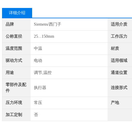
详细介绍
品牌
Siemens/西门子
适用介质
公称直径
25...150mm
工作压力
温度范围
中温
材质
驱动方式
电动
适用领域
用途
调节,温控
通道位置
零部件及配
执行器
连接形式
件
压力环境
常压
产地
加工定制
否