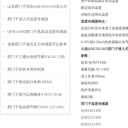
用于控制或限定水流温度
山东西门子供应QAE3010.010浸入式
限定回水温度
控制生活用水温度
西门子浸入式温度传感器
温度传感器
温度传感器特点：
在设计时充分考虑了高精度测
QFM3160D西门子风道温湿度传感器
QAE2164.010特性
能提供暖通空调系统中所有类型的输
0-10V或4-20mA的有源输出信
选择西门子液压压力传感器可以参考
大连QAE2112.015
西门子浸入
参数：
西门子三通比例调节阀VXG41.25特
的因素有什么？
材质/信号PT1000
西门子供热专用控制器
测量范围-30~130℃
点
浸入长度100mm
西门子电动执行机构 SBX61
POL638.00/DH1
响应时间8S
防护等级IP42
西门子蒸汽比例阀体VVF53.50-40
接线2线
西门子温度传感器
西门子电动调节阀VVF42.125-200C
QAE1612.010
QAE2112.010
应用
QAE2112.015