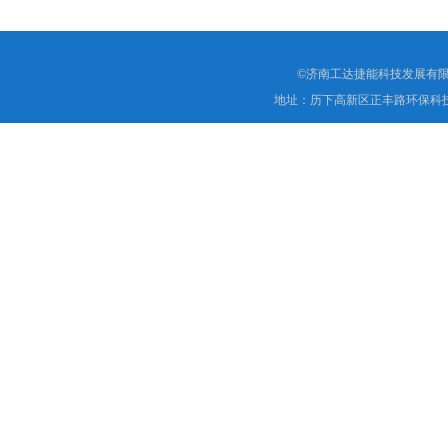
©济南工达捷能科技发展有限
地址：历下高新区正丰路环保科技园