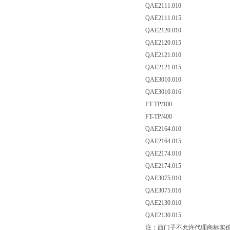
QAE2111.010
QAE2111.015
QAE2120.010
QAE2120.015
QAE2121.010
QAE2121.015
QAE3010.010
QAE3010.016
FT-TP/100
FT-TP/400
QAE2164.010
QAE2164.015
QAE2174.010
QAE2174.015
QAE3075.010
QAE3075.016
QAE2130.010
QAE2130.015
注：西门子不允许代理商标实