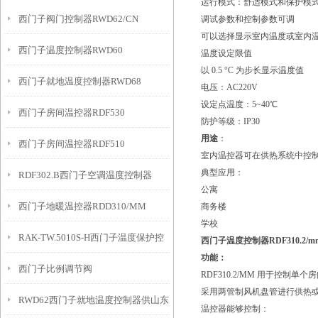
运行模式：舒适模式和保护模
西门子阀门控制器RWD62/CN
调试参数和控制参数可调
可以选择显示室内温度或室内
西门子温度控制器RWD60
温度设定限值
以 0.5 °C 为步长显示温度值
西门子就地温度控制器RWD68
电压：AC220V
设定点温度：5~40℃
西门子房间温控器RDF530
防护等级：IP30
用途
：
西门子房间温控器RDF510
室内温控器可在供热系统中控
典型应用：
RDF302.B西门子空调温度控制器
公寓
西门子地暖温控器RDD310/MM
商务楼
学校
RAK-TW.5010S-H西门子温度保护控
西门子温度控制器RDF310.2
功能：
西门子比例调节阀
制器
RDF310.2/MM 用于控
采用两管制风机盘管进行供热
RWD62西门子就地温度控制器供山东
温控器能够控制：