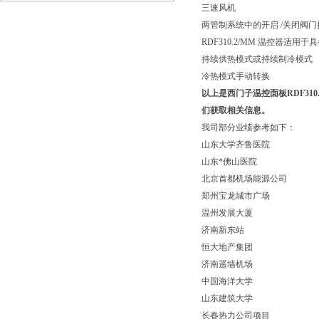
三速风机
临沂
两管制系统中的开启 /关闭阀门
RDF310.2/MM 温控器适用
持续供热模式或持续制冷模式
冷热模式手动转换
以上是西门子温控面板RDF310
们获取相关信息。
我司部分业绩参考如下：
山东大学齐鲁医院
山东*佛山医院
北京首都机场能源公司
郑州宝龙城市广场
温州发展大厦
济南新东站
恒大地产集团
济南遥墙机场
中国海洋大学
山东建筑大学
长春热力公司项目