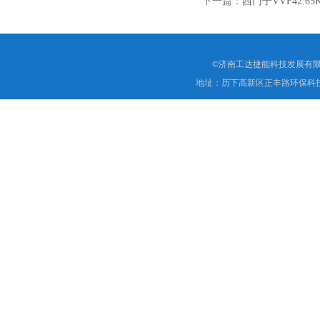
下一篇：
西门子VVF42.
©济南工达捷能科技发展有限
地址：历下高新区正丰路环保科技园