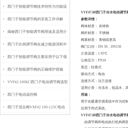
西门子智能调节阀技术特性与功能设
籍
VVF47.80西门子冷水电动调节
西门子智能调节阀的安装工作详解
参数详情：
计解读
阀体材质： 灰铸铁
揭秘西门子智能调节阀用途及适用介
阀杆材质： 不锈钢
阀塞材质： 青铜或更高
西门子比例调节阀在减少能源消耗中
质
阀门口径：DN 50…DN150
介质温度：1-95℃
西门子智能调节阀主要应用于以下领
的贡献
公称压力：PN16
形态：柱塞式
西门子智能调节阀的正确维护措施
域中
驱动方式：电动
连接方式：法兰连接
VVF42.100KC西门子电动调节阀选型
适用介质：冷冻水，低温水，
西门子电动温控阀
用途：
指导
用于在暖通空调系统中作为控
西门子混合阀VXF42.100-125C电动
VVF42.125KC+SKC62接线
仅用于闭式系统。
VVF47.80西门子冷水电动调节
调节阀
由调节阀和电动执行机构两部