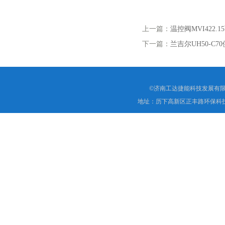
上一篇：
温控阀MVI422
下一篇：
兰吉尔UH50-C
©济南工达捷能科技发展有限
地址：历下高新区正丰路环保科技园