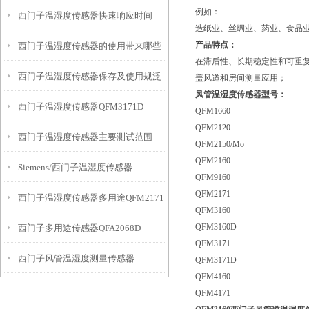
例如：
西门子温湿度传感器快速响应时间
造纸业、丝绸业、药业、食品
产品特点：
西门子温湿度传感器的使用带来哪些
在滞后性、长期稳定性和可重
西门子温湿度传感器保存及使用规泛
益处
盖风道和房间测量应用；
风管温湿度传感器型号：
西门子温湿度传感器QFM3171D
QFM1660
QFM2120
西门子温湿度传感器主要测试范围
QFM2150/Mo
QFM2160
Siemens/西门子温湿度传感器
QFM9160
QFM2171
西门子温湿度传感器多用途QFM2171
QFM3160
QFM3160
QFM3160D
西门子多用途传感器QFA2068D
QFM3171
西门子风管温湿度测量传感器
QFM3171D
QFM4160
QFM3160
QFM4171