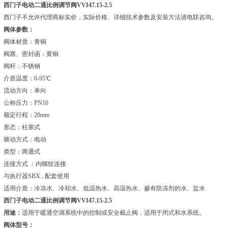
西门子电动二通比例调节阀VVI47.15-2.5
西门子不允许代理商标实价，实际价格、详细技术参数及安装方法请电联咨询。
阀体参数：
阀体材质：青铜
阀塞、密封函：黄铜
阀杆：不锈钢
介质温度：0-95℃
流动方向：单向
公称压力：PN16
额定行程：20mm
形态：柱塞式
驱动方式：电动
类型：两通式
连接方式 ：内螺纹连接
与执行器SBX...配套使用
适用介质：冷冻水、冷却水、低温热水、高温热水、掺有防冻剂的水、盐水
西门子电动二通比例调节阀VVI47.15-2.5
用途：
适用于暖通空调系统中的控制或安全截止阀，适用于闭式和水系统。
阀体型号：