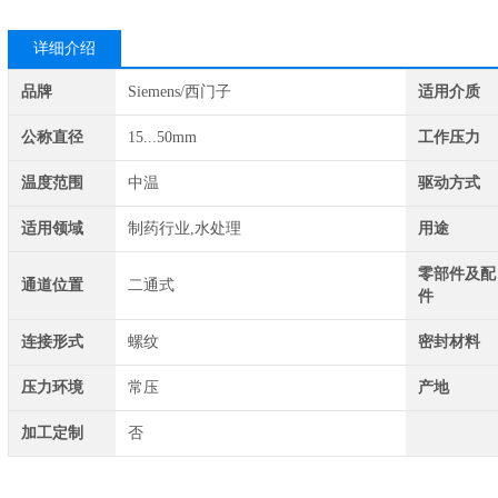
详细介绍
品牌
Siemens/西门子
适用介质
公称直径
15...50mm
工作压力
温度范围
中温
驱动方式
适用领域
制药行业,水处理
用途
零部件及配
通道位置
二通式
件
连接形式
螺纹
密封材料
压力环境
常压
产地
加工定制
否