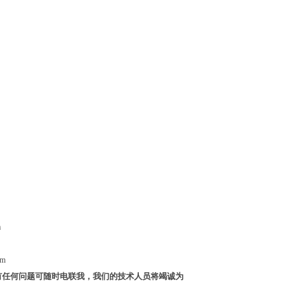
m
m
有任何问题可随时电联我，我们的技术人员将竭诚为