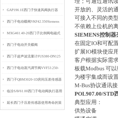
理；可通过通讯
开放的、灵活的
GAP196.1E西门子快速风阀执行器
可接入不同的类
西门子电动蝶阀VKF42.350Siemens
不依赖上位机的
MXG461.40-20西门子比例阀电磁式
SIEMENS控制
在固定IO和可配
西门子电动开关蝶阀
扩展IO模块使应
西门子超声波流量计FUS380-DN125
VKF42.100+SQL321B50
客户根据实际需
板载Modbus 
西门子电动蒸汽调节阀VVF53.250-
为楼宇集成而设
西门子QBM3020-1D房间压差传感器
630K
M-Bus协议通讯
临汾SAV61.00西门子电动阀执行器用
带显示
POL907.00/STD
典型应用：
延长西门子压差传感器使用寿命的策
途
供热设备
略