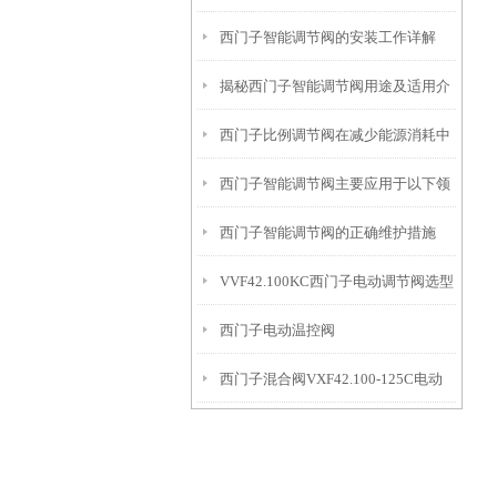
西门子智能调节阀的安装工作详解
计解读
揭秘西门子智能调节阀用途及适用介
西门子比例调节阀在减少能源消耗中
质
西门子智能调节阀主要应用于以下领
的贡献
西门子智能调节阀的正确维护措施
域中
VVF42.100KC西门子电动调节阀选型
西门子电动温控阀
指导
西门子混合阀VXF42.100-125C电动
VVF42.125KC+SKC62接线
调节阀