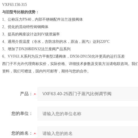
VXF63.150-315
与旧型号比较的优势：
1、公称压力PN40，内部不锈钢配件法兰连接阀体
2、优化的流动特性铸钢阀体
3、提高的阀座设计达到IV级泄漏率
4、通用介质温度（冷水，含防冻剂的水，原油，蒸汽）达到220°C
5、增加了DN20和DN32法兰座阀产品系列
6、VVF63..K系列为压力平衡型2通阀体，DN50-DN150允许更高的运行压差
西门子不允许代理商标实价，实际价格、详细技术参数及安装方法请电联咨询。我
资料，我们可赠送，国内均可邮寄，期待与您的合作。
产品：
您的单位：
您的姓名：