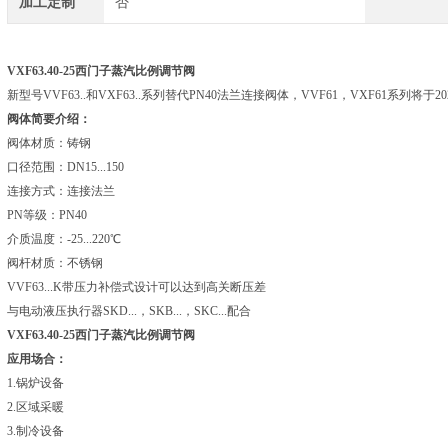
加工定制
否
VXF63.40-25
西门子蒸汽比例调节阀
新型号VVF63..和VXF63..系列替代PN40法兰连接阀体，VVF61，VXF61系列将于2
阀体简要介绍：
阀体材质：铸钢
口径范围：DN15...150
连接方式：连接法兰
PN等级：PN40
介质温度：-25...220℃
阀杆材质：不锈钢
VVF63...K带压力补偿式设计可以达到高关断压差
与电动液压执行器SKD...，SKB...，SKC...配合
VXF63.40-25
西门子蒸汽比例调节阀
应用场合：
1.锅炉设备
2.区域采暖
3.制冷设备