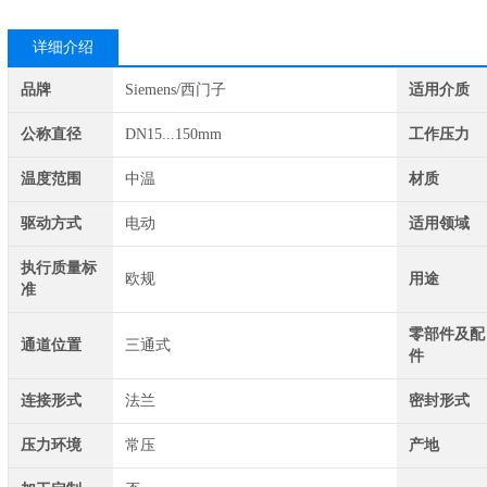
详细介绍
品牌
Siemens/西门子
适用介质
公称直径
DN15...150mm
工作压力
温度范围
中温
材质
驱动方式
电动
适用领域
执行质量标
欧规
用途
准
零部件及配
通道位置
三通式
件
连接形式
法兰
密封形式
压力环境
常压
产地