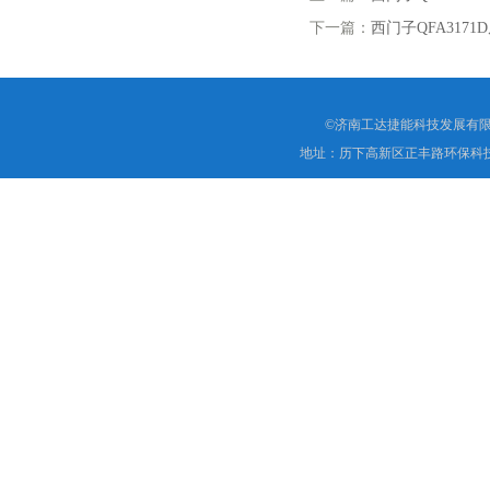
下一篇：
西门子QFA317
©济南工达捷能科技发展有限
地址：历下高新区正丰路环保科技园