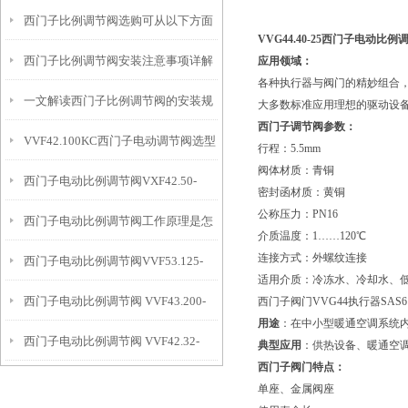
西门子比例调节阀选购可从以下方面
VVG44.40-25西门子电动比例
西门子比例调节阀安装注意事项详解
应用领域：
进行
各种执行器与阀门的精妙组合，
一文解读西门子比例调节阀的安装规
大多数标准应用理想的驱动设
西门子调节阀参数：
VVF42.100KC西门子电动调节阀选型
范
行程：5.5mm
阀体材质：青铜
西门子电动比例调节阀VXF42.50-
指导
密封函材质：黄铜
公称压力：PN16
西门子电动比例调节阀工作原理是怎
31.5C
介质温度：1……120℃
连接方式：外螺纹连接
西门子电动比例调节阀VVF53.125-
样的
适用介质：冷冻水、冷却水、
西门子电动比例调节阀 VVF43.200-
西门子阀门VVG44执行器SAS61
250
用途
：在中小型暖通空调系统
西门子电动比例调节阀 VVF42.32-
450K
典型应用
：供热设备、暖通空
西门子阀门特点：
16C+SKD60
单座、金属阀座