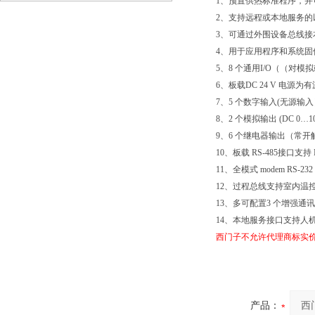
1、预置供热标准程序，并可自由
RWG1.M8
2、支持远程或本地服务的以
3、可通过外围设备总线接本地
4、用于应用程序和系统固件
5、8 个通用I/O（（对模
6、板载DC 24 V 电源为
7、5 个数字输入(无源输入
8、2 个模拟输出 (DC 0…10
9、6 个继电器输出（常开
10、板载 RS-485接口支持 Mo
11、全模式 modem RS-2
12、过程总线支持室内温控器和
13、多可配置3 个增强通讯
14、本地服务接口支持人机界面 (
西门子不允许代理商标实
产品：