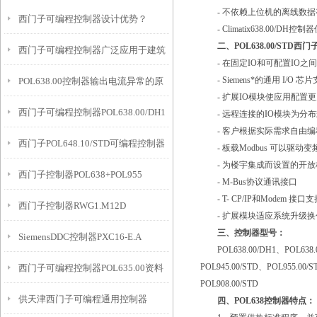
- 不依赖上位机的离线数据
西门子可编程控制器设计优势？
- Climatix638.00
二、
POL638.00/STD
西门子可编程控制器广泛应用于建筑
- 在固定IO和可配置IO之
- Siemens*的通用 I/
POL638.00控制器输出电流异常的原
物内机电设备的监视和控制
- 扩展IO模块使应用配置更
西门子可编程控制器POL638.00/DH1
因
- 远程连接的IO模块为分
- 客户根据实际需求自由编
西门子POL648.10/STD可编程控制器
- 板载Modbus 可以驱动
- 为楼宇集成而设置的开放
西门子控制器POL638+POL955
- M-Bus协议通讯接口
- T- CP/IP和Modem 接
西门子控制器RWG1.M12D
- 扩展模块适应系统升级换
三、控制器型号：
SiemensDDC控制器PXC16-E.A
POL638.00/DH1、POL638.00
POL945.00/STD、POL955.00/
西门子可编程控制器POL635.00资料
POL908.00/STD
供天津西门子可编程通用控制器
四、POL638控制器特点：