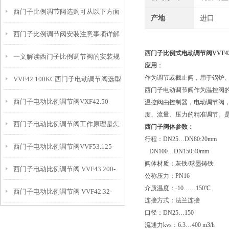
西门子比例调节阀选购可从以下方面
产地
进口
西门子比例调节阀安装注意事项详解
进行
西门子比例式电动调节阀VVF42.1
一文解读西门子比例调节阀的安装规
应用
：
作为调节或截止阀，用于锅炉
VVF42.100KC西门子电动调节阀选型
范
西门子电动调节阀作为温控阀
西门子电动比例调节阀VXF42.50-
指导
温控阀由控制器，电动调节阀
度、流量、压力的精准调节。
西门子电动比例调节阀工作原理是怎
31.5C
西门子阀体参数：
行程：DN25…DN80:20mm
西门子电动比例调节阀VVF53.125-
样的
DN100…DN150:40mm
阀体材质：灰铁/球墨铸铁
西门子电动比例调节阀 VVF43.200-
250
公称压力：PN16
介质温度：-10……150℃
西门子电动比例调节阀 VVF42.32-
450K
连接方式：法兰连接
口径：DN25…150
16C+SKD60
流通力kvs：6.3…400 m3/h