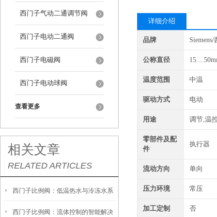
西门子气动二通调节阀
详细介绍
西门子电动二通阀
品牌
Siemen
西门子电磁阀
公称直径
15....50
温度范围
中温
西门子电动球阀
驱动方式
电动
查看更多
用途
调节,温
零部件及配
执行器
相关文章
件
RELATED ARTICLES
流动方向
单向
压力环境
常压
西门子比例阀：低温热水与冷冻水系
加工定制
否
西门子比例阀：流体控制的智能解决
统的理想选择