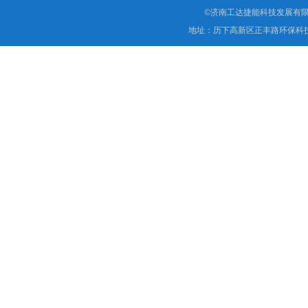
©济南工达捷能科技发展有限
地址：历下高新区正丰路环保科技园