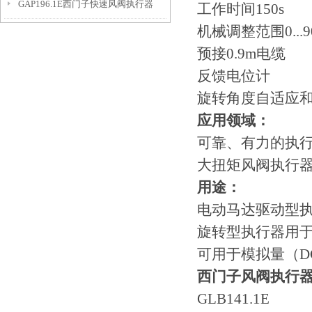
GAP196.1E西门子快速风阀执行器
工作时间150s
机械调整范围0...9
预接0.9m电缆
反馈电位计
旋转角度自适应
应用领域：
可靠、有力的执
大扭矩风阀执行
用途：
电动马达驱动型执
旋转型执行器用
可用于模拟量（DC
西门子风阀执行
GLB141.1E