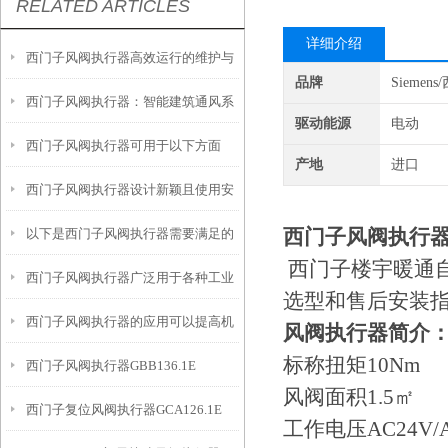
RELATED ARTICLES
详细介绍
西门子风阀执行器高效运行的维护与
品牌
Siemen
西门子风阀执行器：智能建筑通风系
保养策略
驱动能源
电动
西门子风阀执行器可用于以下方面
统的关键组件
产地
进口
西门子风阀执行器设计新颖且使用安
西门子风阀执行器G
以下是西门子风阀执行器需要满足的
全
西门子楼宇暖通
西门子风阀执行器广泛用于各种工业
特殊工况要求
选型和售后安装
西门子风阀执行器的应用可以提高机
通风和空调系统中
风阀执行器简介
标称扭矩10Nm
西门子风阀执行器GBB136.1E
械设备的效率和质量
风阀面积1.5㎡
西门子复位风阀执行器GCA126.1E
工作电压AC24V/A