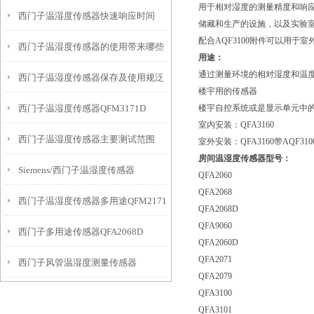
用于相对湿度的测量精度和响
西门子温湿度传感器快速响应时间
储藏和生产的设施，以及实验
配合AQF3100附件可以用于室
西门子温湿度传感器的使用带来哪些
用途：
通过测量环境的相对湿度和温
西门子温湿度传感器保存及使用规泛
益处
楼宇用的传感器
西门子温湿度传感器QFM3171D
楼宇自控系统或是显示单元中
室内安装：QFA3160
西门子温湿度传感器主要测试范围
室外安装：QFA3160带AQF310
房间温湿度传感器型号：
Siemens/西门子温湿度传感器
QFA2060
QFA2068
西门子温湿度传感器多用途QFM2171
QFM3160
QFA2068D
QFA9060
西门子多用途传感器QFA2068D
QFA2060D
QFA2071
西门子风管温湿度测量传感器
QFA2079
QFA3100
QFM3160
QFA3101