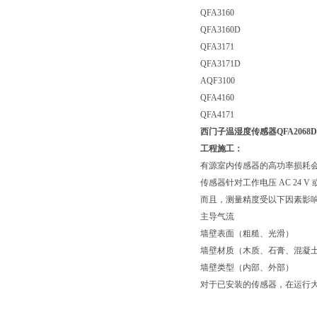
QFA3160
QFA3160D
QFA3171
QFA3171D
AQF3100
QFA4160
QFA4171
西门子温湿度传感器QFA2068D替
工程施工：
有源室内传感器的高功率损耗
传感器针对工作电压 AC 24 
而且，测量精度受以下因素影
主导气流
墙壁表面（粗糙、光滑）
墙壁材质（木质、石膏、混凝
墙壁类型（内部、外部）
对于已安装的传感器，在运行大