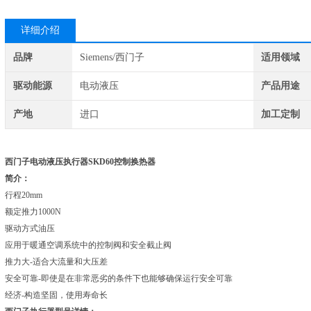
详细介绍
品牌
Siemens/西门子
适用领域
驱动能源
电动液压
产品用途
产地
进口
加工定制
西门子电动液压执行器SKD60控制换热器
简介：
行程20mm
额定推力1000N
驱动方式油压
应用于暖通空调系统中的控制阀和安全截止阀
推力大-适合大流量和大压差
安全可靠-即使是在非常恶劣的条件下也能够确保运行安全可靠
经济-构造坚固，使用寿命长