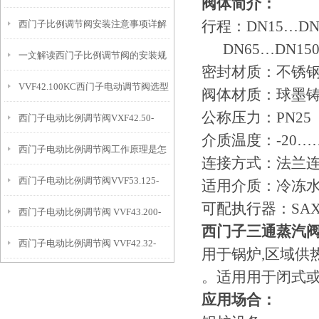
阀体简介：
行程：DN15…DN5
西门子比例调节阀安装注意事项详解
进行
DN65…DN150
一文解读西门子比例调节阀的安装规
密封材质：不锈
VVF42.100KC西门子电动调节阀选型
范
阀体材质：球墨
公称压力：PN25
西门子电动比例调节阀VXF42.50-
指导
介质温度：-20……
西门子电动比例调节阀工作原理是怎
31.5C
连接方式：法兰
西门子电动比例调节阀VVF53.125-
样的
适用介质：冷冻
可配执行器：SAX S
西门子电动比例调节阀 VVF43.200-
250
西门子三通蒸汽
西门子电动比例调节阀 VVF42.32-
450K
用于锅炉,区域供
。适用用于闭式或
16C+SKD60
应用场合：