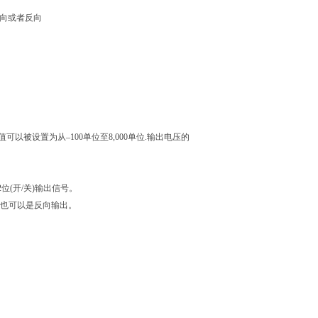
正向或者反向
入值可以
被设置为从–100单位至8,000单位.输出电压的
2位(开/关)输出信号。
出也可以是反
向输出。