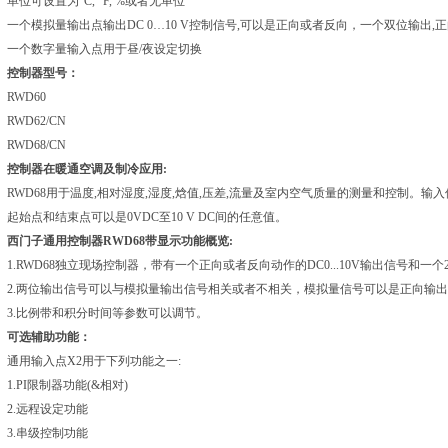
单位可设置为°C, °F, %或者无单位
一个模拟量输出点输出DC 0…10 V控制信号,可以是正向或者反向，一个双位输出,
一个数字量输入点用于昼/夜设定切换
控制器型号：
RWD60
RWD62/CN
RWD68/CN
控制器在暖通空调及制冷应用:
RWD68用于温度,相对湿度,湿度,焓值,压差,流量及室内空气质量的测量和控制。输
起始点和结束点可以是0VDC至10 V DC间的任意值
。
西门子通用控制器RWD68带显示
功能概览:
1.RWD68独立现场控制器，带有一个正向或者反向动作的DC0...10V输出信号和一个
2.两位输出信号可以与模拟量输出信号相关或者不相关，模拟量信号可以是正向输
3.比例带和积分时间等参数可以调节。
可选辅助功能：
通用输入点X2用于下列功能之一:
1.PI限制器功能(&相对)
2.远程设定功能
3.串级控制功能