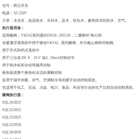
信号：两位开关
电源：AC220V
介质：冷冻水，低温热水，冷却水，盐水，软化水，掺有防冻剂的水，空气。
执行器用途：
适用蝶阀：VKF42系列通径DN50...DN150，二通阀90°角行程
在暖通空调系统中用于驱动VKF42.. 系列蝶阀，作为截止阀和控制阀。
用于开式和闭式系统中
用于三位或 DC 0…10 V 或4...20mA控制信号
用于制冷机和冷却塔顺序控制
换热器或整个换热站水流的通断控制
应用于城市供暖、供气、空调制冷等的楼宇自动控制系统。
也适用于化工、石油、冶金、电力、食品、药业等行业的生产过程自动控制系统。
蝶阀执行器：
SQL361B25
SQL321B25
SQL351B25
SQL321B50
SQL361B50