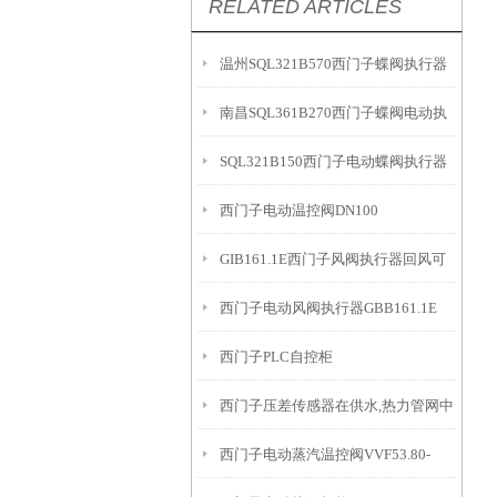
RELATED ARTICLES
温州SQL321B570西门子蝶阀执行器
南昌SQL361B270西门子蝶阀电动执
SQL321B150西门子电动蝶阀执行器
行器
西门子电动温控阀DN100
应用领域
GIB161.1E西门子风阀执行器回风可
西门子电动风阀执行器GBB161.1E
用
西门子PLC自控柜
西门子压差传感器在供水,热力管网中
西门子电动蒸汽温控阀VVF53.80-
的作用