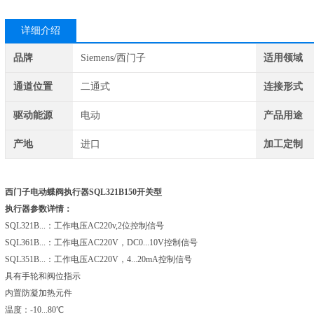
详细介绍
品牌
Siemens/西门子
适用领域
通道位置
二通式
连接形式
驱动能源
电动
产品用途
产地
进口
加工定制
西门子电动蝶阀执行器SQL321B150开关型
执行器参数详情：
SQL321B...：工作电压AC220v,2位控制信号
SQL361B...：工作电压AC220V，DC0...10V控制信号
SQL351B...：工作电压AC220V，4...20mA控制信号
具有手轮和阀位指示
内置防凝加热元件
温度：-10...80℃