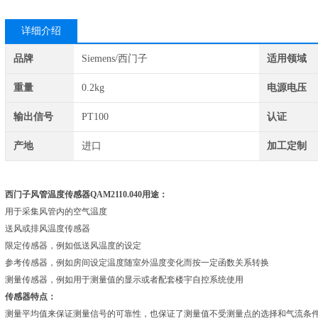
详细介绍
品牌
Siemens/西门子
适用领域
重量
0.2kg
电源电压
输出信号
PT100
认证
产地
进口
加工定制
西门子风管温度传感器QAM2110.040
用途：
用于采集风管内的空气温度
送风或排风温度传感器
限定传感器，例如低送风温度的设定
参考传感器，例如房间设定温度随室外温度变化而按一定函数关系转换
测量传感器，例如用于测量值的显示或者配套楼宇自控系统使用
传感器特点：
测量平均值来保证测量信号的可靠性，也保证了测量值不受测量点的选择和气流条