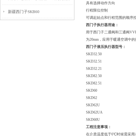
具有选择动作方向
行程限位控制
新疆西门子SKB60
用
可调起始点和行程范围的顺序控制
西门子执行器用途：
用于西门子二通阀和三通阀VVF
为20mm，应用于暖通空调中
西门子液压执行器型号：
SKD32.50
SKD32.51
SKD32.21
SKD82.50
SKD82.51
SKD60
SKD62
SKD62U
SKD62UA
SKD60U
工程注意事项：
在介质温度低于0℃时候需采用A