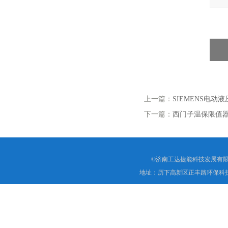
上一篇：
SIEMENS电动液
下一篇：
西门子温保限值器RA
©济南工达捷能科技发展有限
地址：历下高新区正丰路环保科技园