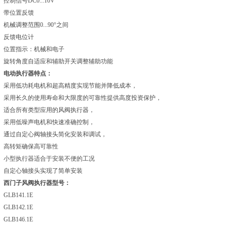
控制信号DC0...10V
带位置反馈
机械调整范围0...90°之间
反馈电位计
位置指示：机械和电子
旋转角度自适应和辅助开关调整辅助功能
电动执行器特点：
采用低功耗电机和超高精度实现节能并降低成本，
采用长久的使用寿命和大限度的可靠性提供高度投资保护，
适合所有类型应用的风阀执行器，
采用低噪声电机和快速准确控制，
通过自定心阀轴接头简化安装和调试，
高转矩确保高可靠性
小型执行器适合于安装不便的工况
自定心轴接头实现了简单安装
西门子风阀执行器型号：
GLB141.1E
GLB142.1E
GLB146.1E