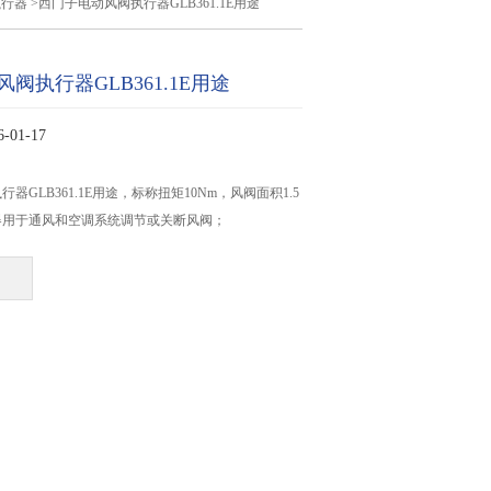
执行器
>西门子电动风阀执行器GLB361.1E用途
阀执行器GLB361.1E用途
01-17
器GLB361.1E用途，标称扭矩10Nm，风阀面积1.5
器用于通风和空调系统调节或关断风阀；