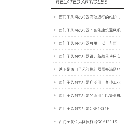
RELATED ARTICLES
西门子风阀执行器高效运行的维护与
西门子风阀执行器：智能建筑通风系
保养策略
西门子风阀执行器可用于以下方面
统的关键组件
西门子风阀执行器设计新颖且使用安
以下是西门子风阀执行器需要满足的
全
西门子风阀执行器广泛用于各种工业
特殊工况要求
西门子风阀执行器的应用可以提高机
通风和空调系统中
西门子风阀执行器GBB136.1E
械设备的效率和质量
西门子复位风阀执行器GCA126.1E