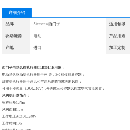
详细介绍
品牌
Siemens/西门子
适用领域
驱动能源
电动
产品用途
产地
进口
加工定制
西门子电动风阀执行器GLB361.1E用途
：
电动马达驱动型执行器用于开-关，3位和模拟量控制；
旋转型执行器用于通风和空调系统调节或关断风阀；
可用于模拟量（DC0...10V）,开关或三位控制风阀或空气节流装置
；
风阀执行器简介：
标称扭矩10Nm
风阀面积1.5㎡
工作电压AC100...240V
工作时间150s