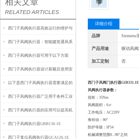
相关文章
RELATED ARTICLES
详细介绍
西门子风阀执行器高效运行的维护与
品牌
Siemen
西门子风阀执行器：智能建筑通风系
保养策略
产品用途
驱动风阀
西门子风阀执行器可用于以下方面
统的关键组件
加工定制
否
西门子风阀执行器设计新颖且使用安
以下是西门子风阀执行器需要满足的
西门子风阀门执行器GIB331.1E
全
风阀执行器参数：
西门子风阀执行器广泛用于各种工业
特殊工况要求
扭矩：35Nm
风阀面积：6㎡
西门子风阀执行器的应用可以提高机
通风和空调系统中
工作电压：AC220V
角转动：90°
西门子风阀执行器GBB136.1E
械设备的效率和质量
防护等级：IP54
机械调整范围0...90°之间
西门子复位风阀执行器GCA126.1E