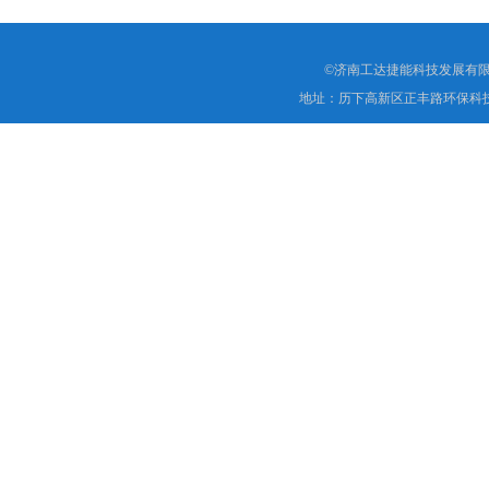
©济南工达捷能科技发展有限
地址：历下高新区正丰路环保科技园