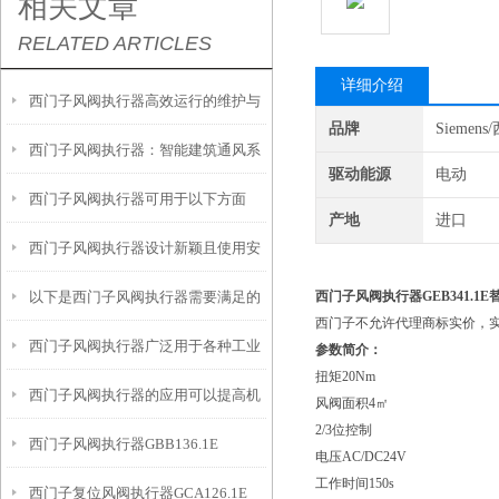
相关文章
RELATED ARTICLES
详细介绍
西门子风阀执行器高效运行的维护与
品牌
Siemen
西门子风阀执行器：智能建筑通风系
保养策略
驱动能源
电动
西门子风阀执行器可用于以下方面
统的关键组件
产地
进口
西门子风阀执行器设计新颖且使用安
以下是西门子风阀执行器需要满足的
西门子风阀执行器GEB341.1E替代
全
西门子不允许代理商标实价，
西门子风阀执行器广泛用于各种工业
特殊工况要求
参数简介：
扭矩20Nm
西门子风阀执行器的应用可以提高机
通风和空调系统中
风阀面积4㎡
2/3位控制
西门子风阀执行器GBB136.1E
械设备的效率和质量
电压AC/DC24V
工作时间150s
西门子复位风阀执行器GCA126.1E