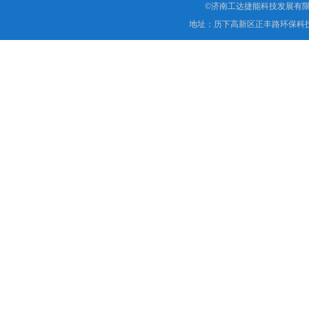
©济南工达捷能科技发展有限
地址：历下高新区正丰路环保科技园