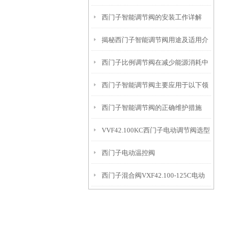
西门子智能调节阀的安装工作详解
计解读
揭秘西门子智能调节阀用途及适用介
西门子比例调节阀在减少能源消耗中
质
西门子智能调节阀主要应用于以下领
的贡献
西门子智能调节阀的正确维护措施
域中
VVF42.100KC西门子电动调节阀选型
西门子电动温控阀
指导
西门子混合阀VXF42.100-125C电动
VVF42.125KC+SKC62接线
调节阀