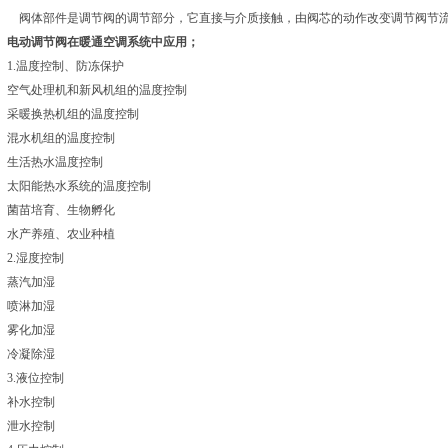
阀体部件是调节阀的调节部分，它直接与介质接触，由阀芯的动作改变调节阀节
电动调节阀在暖通空调系统中应用；
1.温度控制、防冻保护
空气处理机和新风机组的温度控制
采暖换热机组的温度控制
混水机组的温度控制
生活热水温度控制
太阳能热水系统的温度控制
菌苗培育、生物孵化
水产养殖、农业种植
2.湿度控制
蒸汽加湿
喷淋加湿
雾化加湿
冷凝除湿
3.液位控制
补水控制
泄水控制