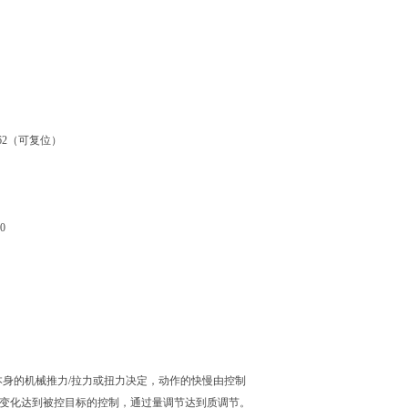
62（可复位）
50
本身的机械
推力/拉力或扭力决定，动作的快慢由控制
变化达到被控目标的控制，通过量调节达到质调节。