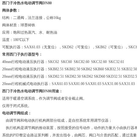
西门子冷热水电动调节阀DN80
阀体参数：
结构：二通阀，法兰连接，公称16kg
阀体材质：球墨铸铁
应用：饱和过热蒸汽、水、耐热油
温度：180℃以下
可配执行器：SAX61.03（无复位），SKD62（可复位），SKB62（可复位），SKC
常用西门子执行器型号：
40mm行程电动液压执行器：SKC62 SKC60 SKC82.60 SKC32.60 SKC32.61
20mm行程电动液压执行器：SKB82.51 SKB82.50 SKB62 SKB60 SKB32.51 SKB32.50
20mm行程电动液压执行器：SKD82.51 SKD82.50 SKD62 SKD60 SKD32.51 SKD32.
20mm行程机械式电动执行器：SAX61.03 SAX81.00 SAX81.03 SAX31.00 SAX31.03
西门子冷热水电动调节阀DN80
用途：
适用于暖通空调系统，作为调节阀或者安全截止阀。
仅用于闭式系统。
电动调节阀组成：
由调节阀和电动执行机构两部分组成，是自控系统常用调节仪器；
执行机构是调节阀的推动装置，按照接受的信号动作，动作的力量大小由执行器
系统的PID整定会路运算判断，并发出指令，由阀芯、
阀口与介质的匹配，通过流量