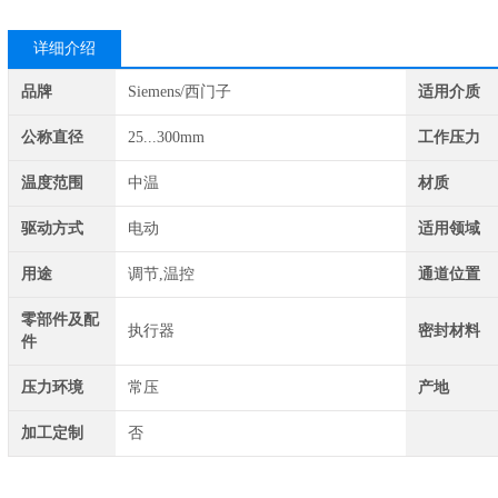
详细介绍
品牌
Siemens/西门子
适用介质
公称直径
25...300mm
工作压力
温度范围
中温
材质
驱动方式
电动
适用领域
用途
调节,温控
通道位置
零部件及配
执行器
密封材料
件
压力环境
常压
产地
加工定制
否